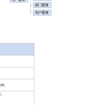
总结。
求。