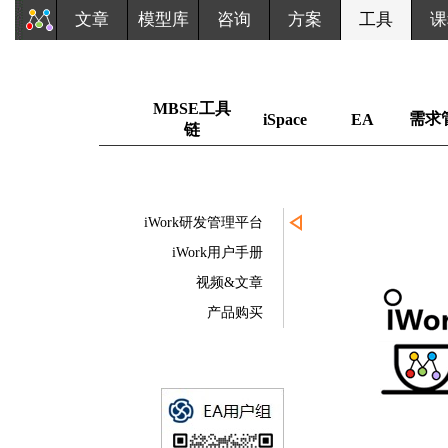
文章
模型库
咨询
方案
工具
课
MBSE工具
需求
iSpace
EA
链
iWork研发管理平台
iWork用户手册
视频&文章
产品购买