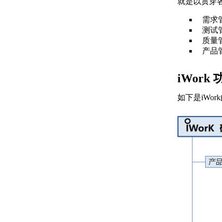
就是以贯穿
需求
测试
质量
产品
iWork
如下是iWo