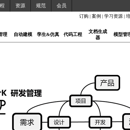
程
资源
规范
会员
订购
|
案例
|
学习资源
|
文档生成
管理
自动建模
孪生&仿真
代码工程
模型管
器