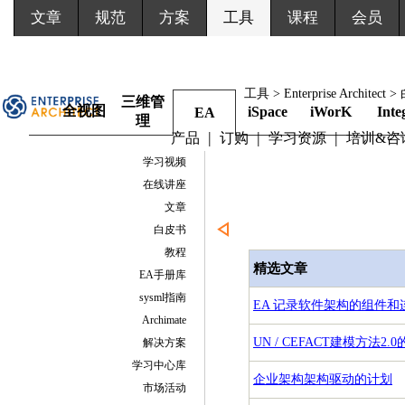
文章
规范
方案
工具
课程
会员
工具 > Enterprise Architect
三维管
全视图
iSpace
iWorK
Inte
EA
理
|
|
|
产品
订购
学习资源
培训&咨
学习视频
在线讲座
文章
白皮书
教程
精选文章
EA手册库
sysml指南
EA 记录软件架构的组件和
Archimate
UN / CEFACT建模方法2.
解决方案
学习中心库
企业架构架构驱动的计划
市场活动